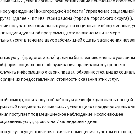
 социальных услуг в органы, осуществляющие пенсионное обеспече
нное учреждение Нижегородской области "Управление социальной
га)" (далее - ГКУ НО "УСЗН района (города, городского округа)"),
нии получателя социальных услуг на социальное обслуживание, у
ачи индивидуальной программы, дате заключения и номере
ьных услуг в течение двух рабочих дней с даты заключения назва
льных услуг (представители) должны быть ознакомлены с условия
ой форме социального обслуживания, правилами внутреннего
получить информацию о своих правах, обязанностях, видах социал
 порядке их предоставления, стоимости оказания этих услуг.
чный осмотр, санитарную обработку и дезинфекцию личных вещей
 принятый получатель социальных услуг в целях предупреждения з
ания поступает под медицинское наблюдение, исключающее
оциальных услуг, сроком на 7 календарных дней.
ых услуг осуществляется в жилые помещения с учетом его пола,