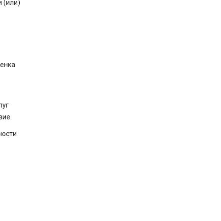
 (или)
ценка
луг
вие.
ности
о