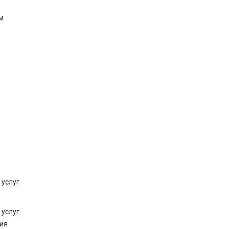
м
 услуг
 услуг
ния