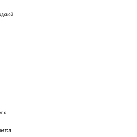
одской
г с
ается