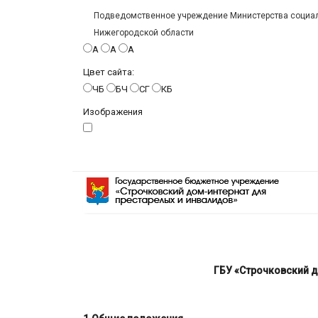
Подведомственное учреждение Министерства социаль
Нижегородской области
A
A
A
Цвет сайта:
ЧБ
БЧ
СГ
КБ
Изображения
ГБУ «Строчковский д