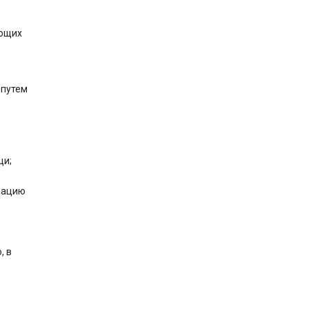
ующих
 путем
щи;
изацию
, в
я