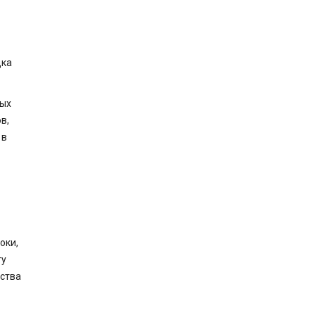
дка
ных
в,
 в
оки,
ту
ьства