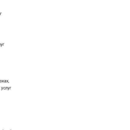
г
луг
оках,
 услуг