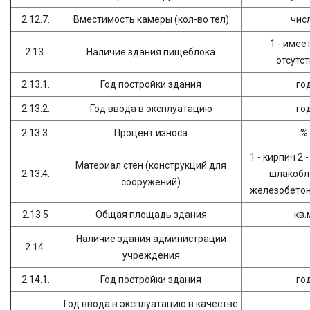
2.12.7.
Вместимость камеры (кол-во тел)
чис
1 - имеет
2.13.
Наличие здания пищеблока
отсутс
2.13.1.
Год постройки здания
го
2.13.2.
Год ввода в эксплуатацию
го
2.13.3.
Процент износа
%
1 - кирпич 2 
Материал стен (конструкций для
2.13.4.
шлакобло
сооружений)
железобетон 
2.13.5
Общая площадь здания
кв.
Наличие здания администрации
2.14.
учреждения
2.14.1.
Год постройки здания
го
Год ввода в эксплуатацию в качестве