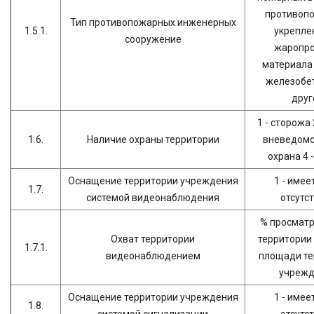
противоп
Тип противопожарных инженерных
1.5.1.
укрепле
сооружение
жаропро
материала 
железобет
друг
1 - сторожа 
1.6.
Наличие охраны территории
вневедомс
охрана 4 
Оснащение территории учреждения
1 - имеет
1.7.
системой видеонаблюдения
отсутс
% просмат
Охват территории
территории
1.7.1.
видеонаблюдением
площади те
учрежд
Оснащение территории учреждения
1 - имеет
1.8.