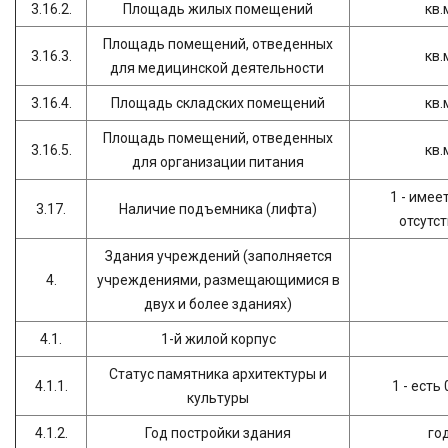
3.16.2.
Площадь жилых помещений
кв.
Площадь помещений, отведенных
3.16.3.
кв.
для медицинской деятельности
3.16.4.
Площадь складских помещений
кв.
Площадь помещений, отведенных
3.16.5.
кв.
для организации питания
1 - имеет
3.17.
Наличие подъемника (лифта)
отсутс
Здания учреждений (заполняется
4.
учреждениями, размещающимися в
двух и более зданиях)
4.1.
1-й жилой корпус
Статус памятника архитектуры и
4.1.1.
1 - есть 
культуры
4.1.2.
Год постройки здания
го