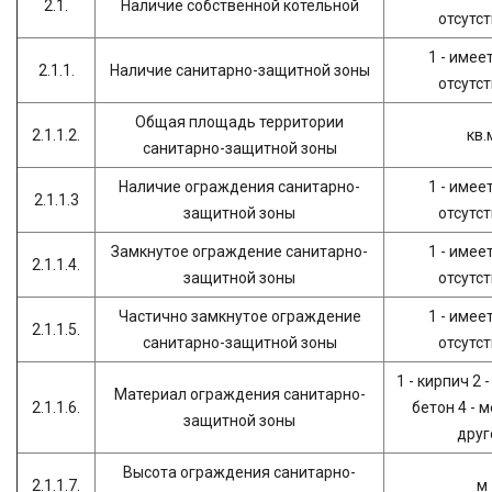
2.1.
Наличие собственной котельной
отсутс
1 - имеет
2.1.1.
Наличие санитарно-защитной зоны
отсутс
Общая площадь территории
2.1.1.2.
кв.
санитарно-защитной зоны
Наличие ограждения санитарно-
1 - имеет
2.1.1.3
защитной зоны
отсутс
Замкнутое ограждение санитарно-
1 - имеет
2.1.1.4.
защитной зоны
отсутс
Частично замкнутое ограждение
1 - имеет
2.1.1.5.
санитарно-защитной зоны
отсутс
1 - кирпич 2 
Материал ограждения санитарно-
2.1.1.6.
бетон 4 - м
защитной зоны
друг
Высота ограждения санитарно-
2.1.1.7.
м