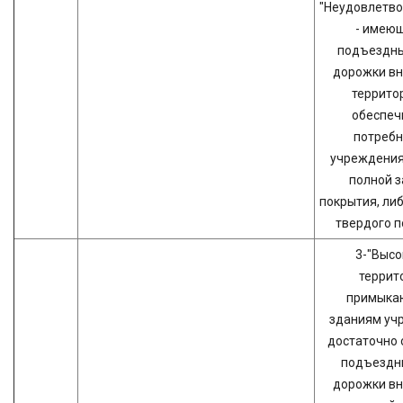
"Неудовлетво
- имею
подъездны
дорожки вн
террито
обеспеч
потребн
учреждения
полной 
покрытия, ли
твердого п
3-"Высо
террит
примыка
зданиям уч
достаточно 
подъездны
дорожки вн