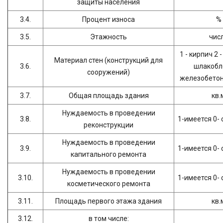
защиты населения
3.4.
Процент износа
%
3.5.
Этажность
чис
1 - кирпич 2 
Материал стен (конструкций для
3.6.
шлакобло
сооружений)
железобетон 
3.7.
Общая площадь здания
кв.
Нуждаемость в проведении
3.8.
1-имеется 0- 
реконструкции
Нуждаемость в проведении
3.9.
1-имеется 0- 
капитального ремонта
Нуждаемость в проведении
3.10.
1-имеется 0- 
косметического ремонта
3.11.
Площадь первого этажа здания
кв.
3.12.
в том числе: