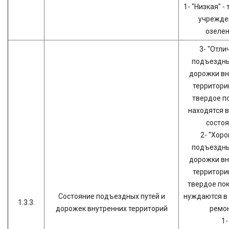
1- "Низкая" -
учрежде
озелен
3- "Отли
подъездны
дорожки вн
территори
твердое п
находятся 
состоя
2- "Хоро
подъездны
дорожки вн
территори
твердое пок
Состояние подъездных путей и
нуждаются в
1.3.3.
дорожек внутренних территорий
ремон
1-