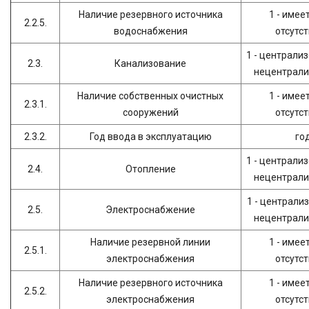
Наличие резервного источника
1 - имеет
2.2.5.
водоснабжения
отсутс
1 - централиз
2.3.
Канализование
нецентрали
Наличие собственных очистных
1 - имеет
2.3.1.
сооружений
отсутс
2.3.2.
Год ввода в эксплуатацию
го
1 - централиз
2.4.
Отопление
нецентрали
1 - централи
2.5.
Электроснабжение
нецентрали
Наличие резервной линии
1 - имеет
2.5.1.
электроснабжения
отсутс
Наличие резервного источника
1 - имеет
2.5.2.
электроснабжения
отсутс