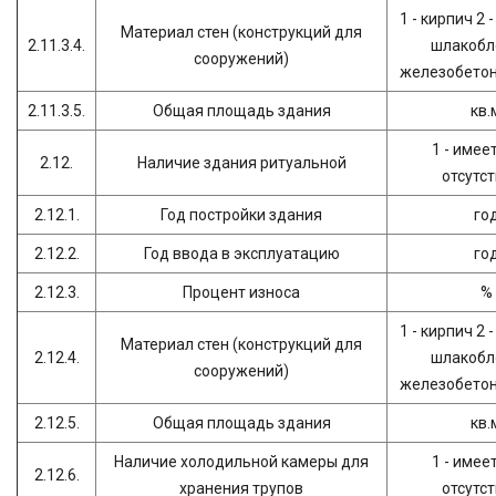
1 - кирпич 2 
Материал стен (конструкций для
2.11.3.4.
шлакобло
сооружений)
железобетон 
2.11.3.5.
Общая площадь здания
кв.
1 - имеет
2.12.
Наличие здания ритуальной
отсутс
2.12.1.
Год постройки здания
го
2.12.2.
Год ввода в эксплуатацию
го
2.12.3.
Процент износа
%
1 - кирпич 2 
Материал стен (конструкций для
2.12.4.
шлакобло
сооружений)
железобетон 
2.12.5.
Общая площадь здания
кв.
Наличие холодильной камеры для
1 - имеет
2.12.6.
хранения трупов
отсутс