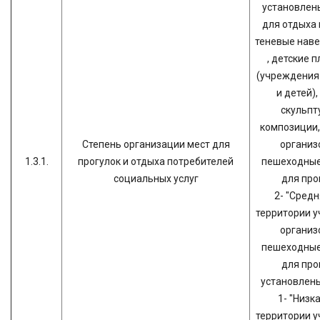
установлен
для отдыха 
теневые наве
, детские 
(учреждения
и детей)
скульпт
композиции,
Степень организации мест для
организ
1.3.1.
прогулок и отдыха потребителей
пешеходные
социальных услуг
для про
2- "Средн
территории 
организ
пешеходные
для про
установлены
1- "Низка
территории 