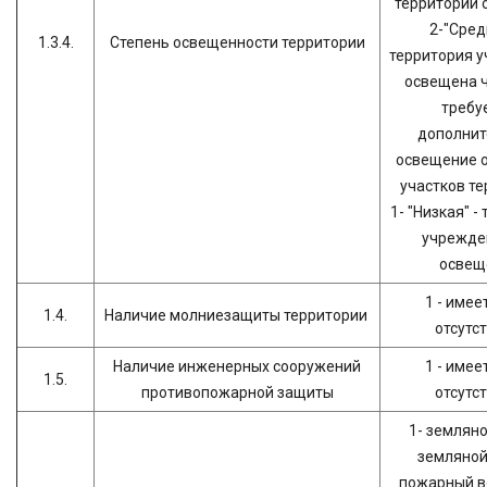
территорий 
2-"Сред
1.3.4.
Степень освещенности территории
территория 
освещена ч
требу
дополнит
освещение 
участков те
1- "Низкая" -
учрежде
освещ
1 - имеет
1.4.
Наличие молниезащиты территории
отсутс
Наличие инженерных сооружений
1 - имеет
1.5.
противопожарной защиты
отсутс
1- земляно
земляной 
пожарный в