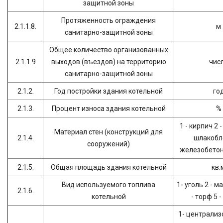
защитной зоны
Протяженность ограждения
2.1.1.8.
м
санитарно-защитной зоны
Общее количество организованных
2.1.1.9
выходов (въездов) на территорию
чис
санитарно-защитной зоны
2.1.2.
Год постройки здания котельной
го
2.1.3.
Процент износа здания котельной
%
1 - кирпич 2 
Материал стен (конструкций для
2.1.4.
шлакобло
сооружений)
железобетон 
2.1.5.
Общая площадь здания котельной
кв.
Вид используемого топлива
1- уголь 2 - ма
2.1.6.
котельной
- торф 5 
1- централиз