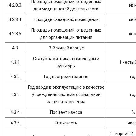
Площадь помещений, отведенных
4.2.8.3.
кв.
для медицинской деятельности
4.2.8.4.
Площадь складских помещений
кв.
Площадь помещений, отведенных
4.2.8.5.
кв.
для организации питания
4.3.
3-й жилой корпус
Статус памятника архитектуры и
4.3.1.
1 - есть 
культуры
4.3.2.
Год постройки здания
го
Год ввода в эксплуатацию в качестве
4.3.3.
учреждения системы социальной
го
защиты населения
4.3.4.
Процент износа
%
4.3.5.
Этажность
чис
1 - кирпич 2 