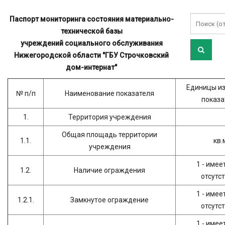
Паспорт мониторинга состояния материально-
технической базы
учреждений социального обслуживания
Нижегородской области "ГБУ Строчковский
дом-интернат"
Единицы и
№ п/п
Наименование показателя
показа
1.
Территория учреждения
Общая площадь территории
1.1.
кв.
учреждения
1 - имеет
1.2.
Наличие ограждения
отсутс
1 - имеет
1.2.1.
Замкнутое ограждение
отсутс
1 - имеет