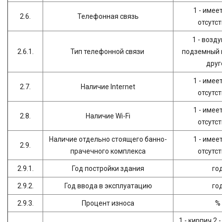
1 - имеет
2.6.
Телефонная связь
отсутс
1 - возду
2.6.1.
Тип телефонной связи
подземный к
друг
1 - имеет
2.7.
Наличие Internet
отсутс
1 - имеет
2.8.
Наличие Wi-Fi
отсутс
Наличие отдельно стоящего банно-
1 - имеет
2.9.
прачечного комплекса
отсутс
2.9.1.
Год постройки здания
го
2.9.2.
Год ввода в эксплуатацию
го
2.9.3.
Процент износа
%
1 - кирпич 2 