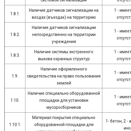
системой сигнализации
отсутс
Наличие датчиков сигнализации на
1 - имеет
1.8.1.
входах (въездах) на территорию
отсутс
Наличие датчиков сигнализации
1 - имеет
1.8.2.
непосредственно на территории
отсутс
учреждения
Наличие системы экстренного
1 - имеет
1.8.3.
вызова охранных структур
отсутс
Наличие оформленного
1 - имеет
1.9.
свидетельства на право пользования
отсутс
землей
Наличие специально оборудованной
1 - имеет
1.10.
площадки для установки
отсутс
мусоросборников
Материал покрытия специально
1- бетон, 2 -
1.10.1.
оборудованной площадки для
ино