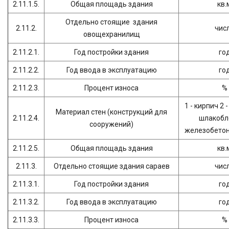
2.11.1.5.
Общая площадь здания
кв.
Отдельно стоящие здания
2.11.2.
чис
овощехранилищ
2.11.2.1.
Год постройки здания
го
2.11.2.2.
Год ввода в эксплуатацию
го
2.11.2.3.
Процент износа
%
1 - кирпич 2 
Материал стен (конструкций для
2.11.2.4.
шлакобло
сооружений)
железобетон 
2.11.2.5.
Общая площадь здания
кв.
2.11.3.
Отдельно стоящие здания сараев
чис
2.11.3.1.
Год постройки здания
го
2.11.3.2.
Год ввода в эксплуатацию
го
2.11.3.3.
Процент износа
%