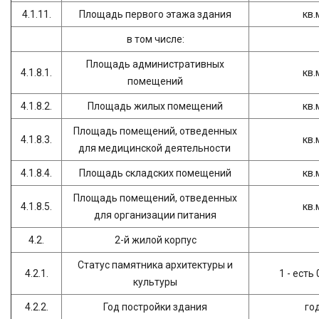
4.1.11.
Площадь первого этажа здания
кв.
в том числе:
Площадь административных
4.1.8.1.
кв.
помещений
4.1.8.2.
Площадь жилых помещений
кв.
Площадь помещений, отведенных
4.1.8.3.
кв.
для медицинской деятельности
4.1.8.4.
Площадь складских помещений
кв.
Площадь помещений, отведенных
4.1.8.5.
кв.
для организации питания
4.2.
2-й жилой корпус
Статус памятника архитектуры и
4.2.1.
1 - есть 
культуры
4.2.2.
Год постройки здания
го