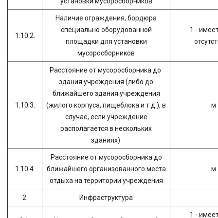
установки мусоросборников
Наличие ограждения, бордюра
специально оборудованной
1 - имеет
1.10.2.
площадки для установки
отсутс
мусоросборников
Расстояние от мусоросборника до
здания учреждения (либо до
ближайшего здания учреждения
1.10.3.
(жилого корпуса, пищеблока и т.д.), в
м
случае, если учреждение
располагается в нескольких
зданиях)
Расстояние от мусоросборника до
1.10.4.
ближайшего организованного места
м
отдыха на территории учреждения
2.
Инфраструктура
1 - имеет