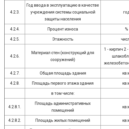
Год ввода в эксплуатацию в качестве
4.2.3.
учреждения системы социальной
го
защиты населения
4.2.4.
Процент износа
%
4.2.5.
Этажность
чис
1 - кирпич 2 
Материал стен (конструкций для
4.2.6.
шлакобло
сооружений)
железобетон 
4.2.7.
Общая площадь здания
кв.
4.2.8.
Площадь первого этажа здания
кв.
в том числе:
Площадь административных
4.2.8.1.
кв.
помещений
4.2.8.2.
Площадь жилых помещений
кв.