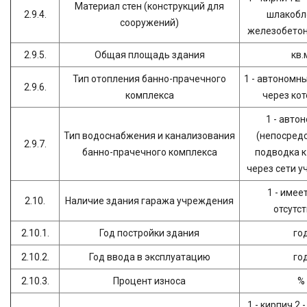
Материал стен (конструкций для
2.9.4.
шлакобло
сооружений)
железобетон 
2.9.5.
Общая площадь здания
кв.
Тип отопления банно-прачечного
1 - автономны
2.9.6.
комплекса
через ко
1 - авто
Тип водоснабжения и канализования
(непосред
2.9.7.
банно-прачечного комплекса
подводка к 
через сети 
1 - имеет
2.10.
Наличие здания гаража учреждения
отсутс
2.10.1.
Год постройки здания
го
2.10.2.
Год ввода в эксплуатацию
го
2.10.3.
Процент износа
%
1 - кирпич 2 