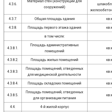
Материал стен (конструкций для
4.3.6.
шлакобло
сооружений)
железобетон 
4.3.7.
Общая площадь здания
кв.
4.3.8.
Площадь первого этажа здания
кв.
в том числе:
Площадь административных
4.3.8.1.
кв.
помещений
4.3.8.2.
Площадь жилых помещений
кв.
Площадь помещений, отведенных
4.3.8.3.
кв.
для медицинской деятельности
4.3.8.4.
Площадь складских помещений
кв.
Площадь помещений, отведенных
4.3.8.5.
кв.
для организации питания
4.4.
4-й жилой корпус