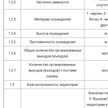
1.2.2.
Частично замкнутое
отсутс
1 - кирпич, 2 -
1.2.3.
Материал ограждения
бетон, 4 - м
друг
1.2.4.
Высота ограждения
м
1.2.5.
Протяженность ограждения
м
Общее количество организованных
1.2.6.
чис
выходов (въездов)
Количество организованных
1.2.7.
выходов (въездов) с постами
чис
охраны
1.3.
Благоустроенность территории
Значение по
3-"Высокая"
территории 