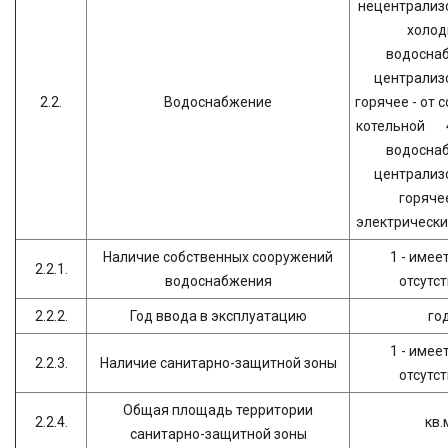
нецентрализо
холод
водосна
централиз
2.2.
Водоснабжение
горячее - от 
котельной 4
водосна
централиз
горячее
электрически
Наличие собственных сооружений
1 - имеет
2.2.1.
водоснабжения
отсутс
2.2.2.
Год ввода в эксплуатацию
го
1 - имеет
2.2.3.
Наличие санитарно-защитной зоны
отсутс
Общая площадь территории
2.2.4.
кв.
санитарно-защитной зоны