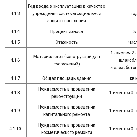
Год ввода в эксплуатацию в качестве
4.1.3.
учреждения системы социальной
го
защиты населения
4.1.4.
Процент износа
%
4.1.5.
Этажность
чис
1 - кирпич 2 
Материал стен (конструкций для
4.1.6.
шлакобло
сооружений)
железобетон 
4.1.7.
Общая площадь здания
кв.
Нуждаемость в проведении
4.1.8.
1-имеется 0- 
реконструкции
Нуждаемость в проведении
4.1.9.
1-имеется 0- 
капитального ремонта
Нуждаемость в проведении
4.1.10.
1-имеется 0- 
косметического ремонта