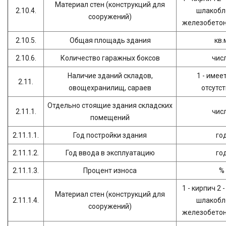
Материал стен (конструкций для
2.10.4.
шлакобло
сооружений)
железобетон 
2.10.5.
Общая площадь здания
кв.
2.10.6.
Количество гаражных боксов
чис
Наличие зданий складов,
1 - имеет
2.11.
овощехранилищ, сараев
отсутс
Отдельно стоящие здания складских
2.11.1.
чис
помещений
2.11.1.1.
Год постройки здания
го
2.11.1.2.
Год ввода в эксплуатацию
го
2.11.1.3.
Процент износа
%
1 - кирпич 2 
Материал стен (конструкций для
2.11.1.4.
шлакобло
сооружений)
железобетон 