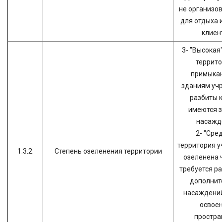
не организо
для отдыха 
клиен
3- "Высокая"
террито
примыка
зданиям уч
разбиты 
имеются 
насажд
2- "Сре
территория 
1.3.2.
Степень озеленения территории
озеленена 
требуется р
дополнит
насаждений
освое
простра