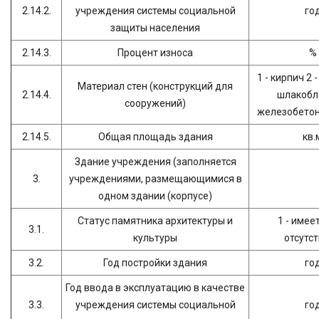
2.14.2.
учреждения системы социальной
го
защиты населения
2.14.3.
Процент износа
%
1 - кирпич 2 
Материал стен (конструкций для
2.14.4.
шлакобло
сооружений)
железобетон 
2.14.5.
Общая площадь здания
кв.
Здание учреждения (заполняется
3.
учреждениями, размещающимися в
одном здании (корпусе)
Статус памятника архитектуры и
1 - имеет
3.1.
культуры
отсутс
3.2.
Год постройки здания
го
Год ввода в эксплуатацию в качестве
3.3.
учреждения системы социальной
го